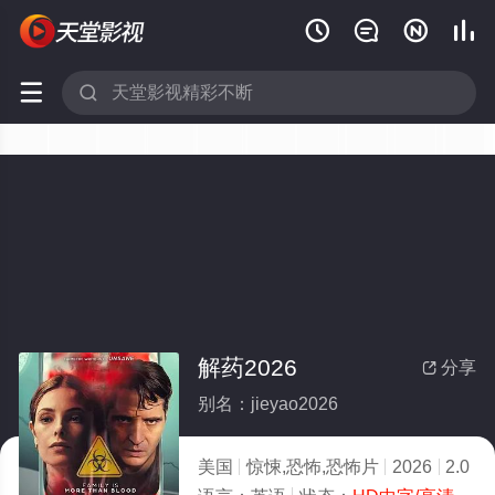






解药2026
分享

别名：jieyao2026
美国
惊悚,恐怖,恐怖片
2026
2.0