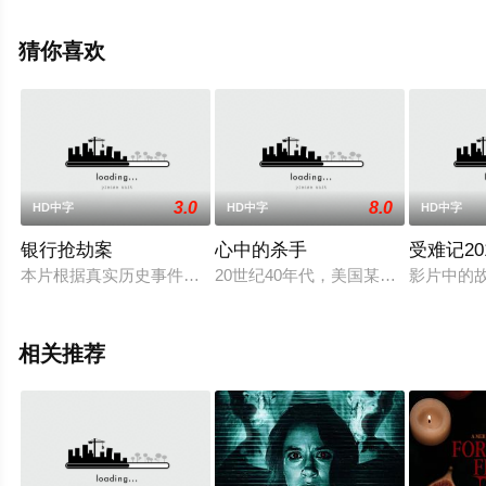
维里亚,邦尼·莱文,迪伦·弗拉施
纳,Emma,Hoover,Mason,Miller,瑞安·马奇,Kelly,Cole,Phy等
猜你喜欢
演员精彩演绎的美国电影，手机免费观看高清未删减完整
版电影大全就来天堂电影网，更多相关信息可移步至豆瓣
电影、电视猫或剧情网等平台了解。
3.0
8.0
HD中字
HD中字
HD中字
银行抢劫案
心中的杀手
受难记20
本片根据真实历史事件改编。1971年，黑人激进组织领导迈克尔
20世纪40年代，美国某个依靠石油而
影片中的
相关推荐