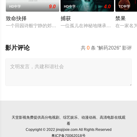
9.0
4.0
HD中字
HD中字
TC中字
致命抉择
捕获
禁果
一个田园诗般宁静的郊区城市突然出现问题，一些暴力与神秘的
一位孤儿在神秘地继承了父母的房子
在一家名为
影片评论
共
0
条 “解药2026” 影评
天堂影视
免费提供高分电视剧、综艺娱乐、动漫动画、高清电影在线观
看
Copyright © 2022 jinqijixie.com All Rights Reserved
粤ICP备70062018号