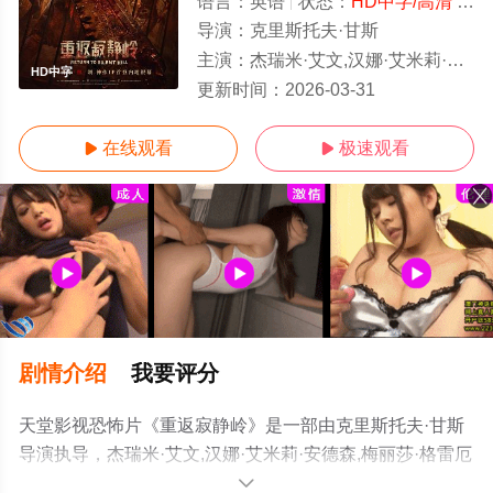
语言：
英语
状态：
HD中字/高清
- 免费在线观看
导演：
克里斯托夫·甘斯
主演：
杰瑞米·艾文,汉娜·艾米莉·安德森,梅丽莎·格雷厄姆,阿拉娜·玛丽亚,伊芙·麦凯林,艾维·坦普尔顿,马迪奥·帕斯奎
HD中字
更新时间：
2026-03-31
在线观看
极速观看


剧情介绍
我要评分
天堂影视恐怖片《重返寂静岭》是一部由克里斯托夫·甘斯
导演执导，杰瑞米·艾文,汉娜·艾米莉·安德森,梅丽莎·格雷厄
姆,阿拉娜·玛丽亚,伊芙·麦凯林,艾维·坦普尔顿,马迪奥·帕斯
