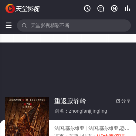






重返寂静岭
分享

别名：zhongfanjijingling
法国,塞尔维亚
法国,塞尔维亚,恐怖片