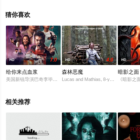
奎尼,皮尔斯·伊根,罗伯特·斯特兰奇,尼科拉·亚历克西斯,朱
莉娅·佩拉加蒂,埃米莉·卡丁,玛蒂娜·理查兹,霍华德·萨德勒,
猜你喜欢
劳拉·等演员精彩演绎的法国,塞尔维亚电影，手机免费观看
高清未删减完整版电影大全就来天堂电影网，更多相关信
息可移步至豆瓣电影、电视猫或剧情网等平台了解。
7.0
4.0
HD
HD
HD
给你来点血浆
森林恶魔
暗影之面
美国新锐导演巴奇李毕福、库柏罗伯特首部剧情作品，把拍片少年
Lucas and Mathias, 8-year-old sons o
《暗影之
相关推荐