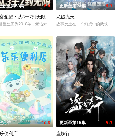
更新至第53集
5.0
更新至第23集
8.0
富觉醒：从3千7到无限
龙破九天
常常失败。上素描课，广
睿重生回到2010年，凭借对未来的预知，他先凭彩票斩获巨奖，开启逆袭之路
故事发生在一个幻想中的武侠世界，这个世界
的绫小路清隆和他的同学们在学校里挣扎求生的故事。在T
已完结
10.0
更新至第15集
5.0
乐便利店
盗妖行