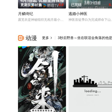
更新至第07集
9.0
已完结
5
月鳞绮纪
逃婚小神医
露芜衣是神秘组织无相月最小的九尾狐，性格活泼，狡黠。在寻
神医首徒季白为完成师命下山
动漫

更多
3秒后野兽～坐在联谊会角落的他
