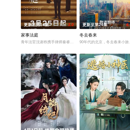
更新至第14集
3.0
更新至第24集
6
家事法庭
冬去春来
青年法官沈谢秩携手律师秦睿，与舒静、胡艾溪、陈向辉等法律
90年代的北京，冬去春来小