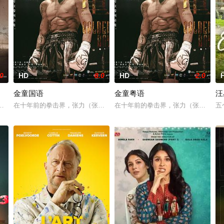
.0
HD
8.0
HD
2.0
金童国语
金童粤语
汪
述郁郁不得志的李编剧因缘际会来
部片讲述了一个儿子由两位父亲抚养长大的故事，一位来自欧洲东部
在十年前的拳击界，张力（张继聪 饰）是如日中天的「金童」，却因一
在十年前的拳击界，张力（张继聪 饰
五