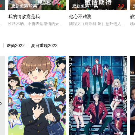
.0
更新至第12集
7.0
更新至第12集
2.0
我的情敌竟是我
他心不难测
战
找大妖小唯的任务中，她潜入了洛
，却遭父亲强嫁镇北王世子。秉持不愿被男人与婚姻影响拔刀速度的
性格木讷、不善表达感情的天才程序员杨璨，为满足女朋友叶饼饼的心愿
陆程文（刘浩群 饰）意外进入小说世
魏
是
诛仙2022
夏日重现2022