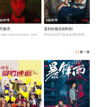
HD中字
5.0
HD中字
8.0
尽躯壳
直到你最后的时刻
。他前往诺曼底的一座
里，西米的包办婚姻被视为新的开始。然而，就在婚礼前几天
 alien consciousness, sent to Earth to sp
阿尔比起初只是远远地欣赏着谢拉。随着时间
换一换
