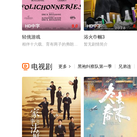
HD中字
9.0
HD中字
8
轻佻游戏
浴火巾帼3
相伴十六载、育有两子的弗朗索瓦与朱莉陷入灵肉疏离。为探索
暂无剧情简介
电视剧

更多
黑袍纠察队第一季
兄弟连
