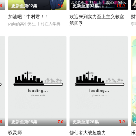
.0
更新至第02集
2.0
更新至第03集
10.0
加油吧！中村君！！
欢迎来到实力至上主义教室
财
第四季
求学。路途凶险万分，既有大骊铁
二根魔神柱从天而降，所有生物沾染魔神柱散发的气息，立刻会变异
内向的高中男生‧中村在入学典礼一眼爱上同班的广濑，鼓起勇气示好却
李
故事讲述了被分到问题学生云集的D班
.0
更新至第08集
7.0
更新至第26集
3.0
驭灵师
修仙者大战超能力
乐