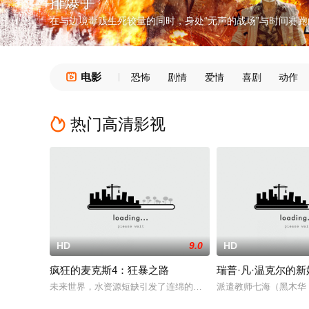
排爆手
在与边境毒贩生死较量的同时，身处“无声的战场”与时间赛跑的英雄
电影

恐怖
剧情
爱情
喜剧
动作
热门高清影视

HD
9.0
HD
疯狂的麦克斯4：狂暴之路
瑞普·凡·温克尔的新
未来世界，水资源短缺引发了连绵的战争。人们相互厮杀，争夺
派遣教师七海（黑木华