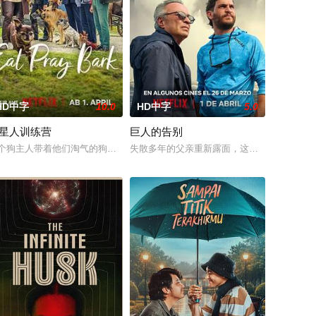
HD中字
10.0
HD中字
5.0
星人训练营
巨人的告别
场意外失去了自由。十年
）是如日中天的「金童」，却因一场意外失去了自由。十年
个狗主人带着他们淘气的狗狗向山中的传奇老师寻求帮助——但需要接受训练
失散多年的父亲重新露面，这名导游必须应对