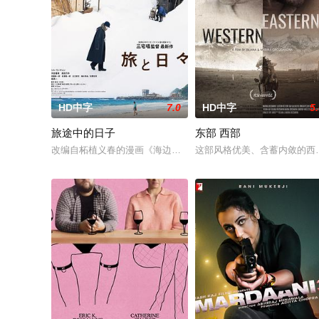
HD中字
7.0
HD中字
5
旅途中的日子
东部 西部
改编自柘植义春的漫画《海边的抒景》《混沌洞的笨先生》，讲
这部风格优美、含蓄内敛的西