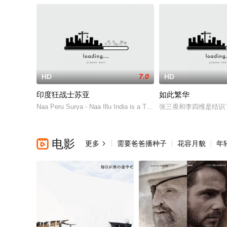
HD
7.0
HD
印度狂战士苏亚
如此繁华
Naa Peru Surya - Naa Illu India is a Telugu
张三畏和李四维是结识
电影

更多
需要爸爸播种子
花容月貌
年
