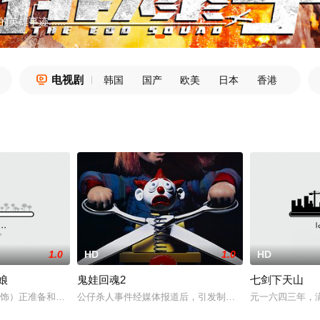
事迹......
电视剧

韩国
国产
欧美
日本
香港
1.0
HD
1.0
HD
娘
鬼娃回魂2
七剑下天山
有限的资源，地球变成了血腥十足
 饰）正准备和透过社群网站相识的铁也结婚，但担心家属太少而请来「使
公仔杀人事件经媒体报道后，引发制作“楚其”的玩具公司对
元一六四三年，