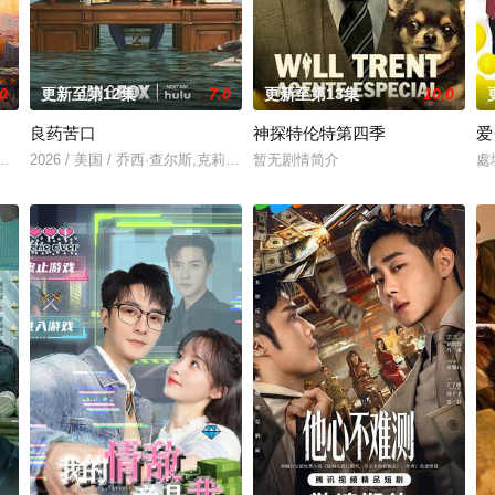
.0
更新至第12集
7.0
更新至第13集
10.0
良药苦口
神探特伦特第四季
爱
同侪深入基层工作，为人民群众解
旅馆，见证了一群来自天南海北怀揣梦想的青年男女跌宕起伏的北漂
2026 / 美国 / 乔西·查尔斯,克莉·奇奇诺,迈克尔·波茨,John,Quilty,卡特·辛普,
暂无剧情简介
處