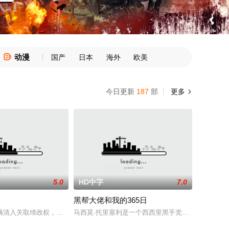
动漫

国产
日本
海外
欧美
今日更新
187
部
更多

5.0
HD中字
7.0
黑帮大佬和我的365日
市场前景的担忧，玩具公司将楚其的
满清入关取缔政权，为求控制大局，严禁士子结社集会，不许百姓练武，到处搜
马西莫·托里塞利是一个西西里黑手党家族的年轻英