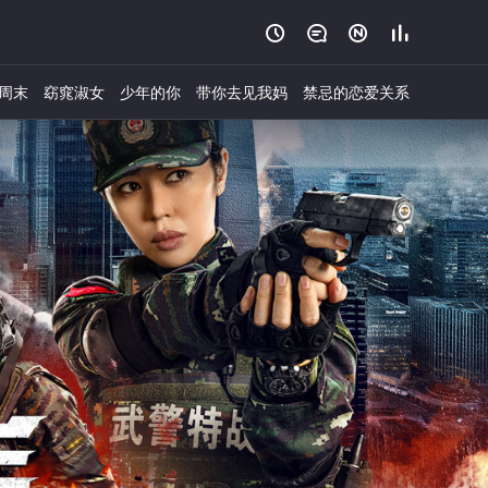




周末
窈窕淑女
少年的你
带你去见我妈
禁忌的恋爱关系