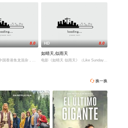
8.0
HD
8.0
如晴天,似雨天
，她与同校同乡好友白雪交往甚密。大
代，中国香港鱼龙混杂，混乱不堪。英国人治下的皇家警察贪婪无度，甚至与黑道
电影《如晴天 似雨天》（Like Sunday, Like Rain）是
换一换
