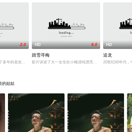
2.0
HD
6.0
HD
踏雪寻梅
追龙
了多年的老友，彼此之间的友谊十分坚实。张三畏和太太一个在北京，一个
影片讲述了大一女生杜小梅清纯漂亮，被许多男生视为校花
20世纪60年
轻的姑姑