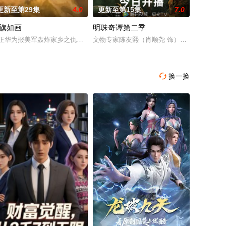
更新至第29集
4.0
更新至第15集
7.0
旗如画
明珠奇谭第二季
，制作了一个沉浸式恋爱
界成为注定惨死的反派，他以“苟道”求生，却意外让女主
正华为报美军轰炸家乡之仇，冒名顶替挚友郑雄才身份，随大哥魏正中所部入
文物专家陈友熙（肖顺尧 饰）集结小队勇闯
换一换
