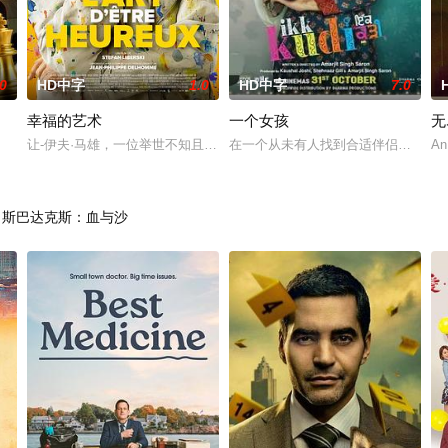
.0
HD中字
1.0
HD中字
7.0
幸福的艺术
一个女孩
无
真实自我，他们开启开放式关系，
让-伊夫·马雄，一位举世不知且郁郁寡欢的画家，某日决心彻底改变人生
在一个从未有人找到合适伴侣的家庭
An
斯巴达克斯：血与沙