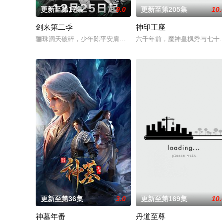
更新至第17集
9.0
更新至第205集
10
剑来第二季
神印王座
骊珠洞天破碎，少年陈平安肩负重任，护送李宝瓶等人前往大隋
六千年前，魔神皇枫秀与七十
更新至第36集
3.0
更新至第169集
10
神墓年番
丹道至尊