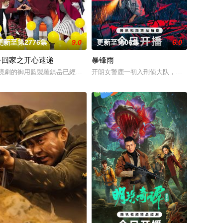
更新至第2776集
9.0
更新至第06集
6.0
·回家之开心速递
暴锋雨
Alex
境劇的御用監製羅鎮岳已經準備開拍新一套處境劇，暫定叫《愛．回家之開心
开朗女警鹿一初入刑侦大队，和不苟言笑的林