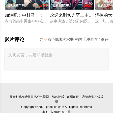
2.0
10.0
更新至第02集
更新至第03集
更新至第01
加油吧！中村君！！
欢迎来到实力至上主义教室第四
溜掉的大
内向的高中男生‧中村在入学典礼一眼爱上同班的广濑，鼓起勇气
故事讲述了被分到问题学生云集的D
这一切，
影片评论
共
0
条 “弹珠汽水瓶里的千岁同学” 影评
天堂影视
免费提供高分电视剧、综艺娱乐、动漫动画、高清电影在线观
看
Copyright © 2022 jinqijixie.com All Rights Reserved
粤ICP备70062018号