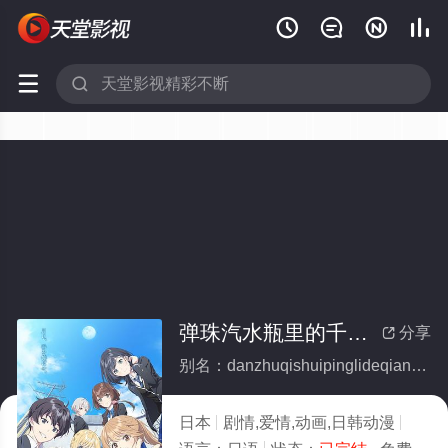






弹珠汽水瓶里的千岁同学(全集)
分享

别名：danzhuqishuipinglideqiansuitongxue
日本
剧情,爱情,动画,日韩动漫
2025