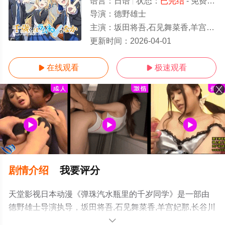
语言：
日语
状态：
已完结
- 免费在线观看
导演：
德野雄士
主演：
坂田将吾,石见舞菜香,羊宫妃那,长谷川育美,大久保瑠美,安济知佳,阿座上洋平,宮﨑雅也
已完结/全集
更新时间：
2026-04-01
在线观看
极速观看


剧情介绍
我要评分
天堂影视日本动漫《弹珠汽水瓶里的千岁同学》是一部由
德野雄士导演执导，坂田将吾,石见舞菜香,羊宫妃那,长谷川
育美,大久保瑠美,安济知佳,阿座上洋平,宮﨑雅也等演员精
