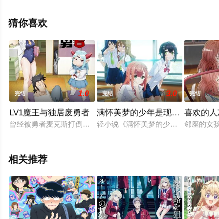
彩演绎的日本动漫，大结局剧情已揭晓（已完结），手机
免费观看高清未删减完整版动漫全集就来天堂电影网，更
猜你喜欢
多相关信息可移步至豆瓣动漫、电视猫或剧情网等平台了
解。
1.0
3.0
完结
完结
完结
LV1魔王与独居废勇者
满怀美梦的少年是现实主义者
喜欢的人
曾经被勇者麦克斯打倒的魔王。然而魔王就算死过一 次仍能苏醒
轻小说《满怀美梦的少年是现实主义
邻座的女
相关推荐