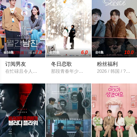
7.0
6.0
10.0
全10集
全20集
全6集
订阅男友
冬日恋歌
粉丝福利
在忙碌且令人疲惫的现实生活中，习惯了没有恋爱生活的徐未来（
那段青春年少的岁月，尚赫（朴勇河 饰）
2026 / 韩国 / ???,