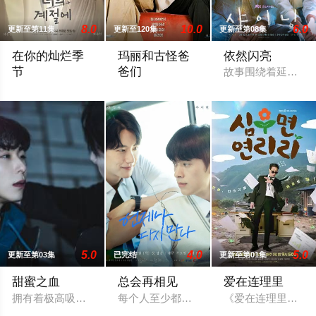
8.0
10.0
6.0
更新至第11集
更新至120集
更新至第08集
在你的灿烂季
玛丽和古怪爸
依然闪亮
节
爸们
故事围绕着延泰瑞（
该剧讲述因意外而失去听力和记忆的动画师鲜于灿（蔡钟协 饰）
该剧讲述了比血还浓，比金子更坚韧的奇
5.0
4.0
5.0
更新至第03集
已完结
更新至第01集
甜蜜之血
总会再相见
爱在连理里
拥有着极高吸引力的“甜蜜血液”的男主，吸引了众多吸血鬼。女
每个人至少都曾有过一次这样的想象。“如
《爱在连理里》是一