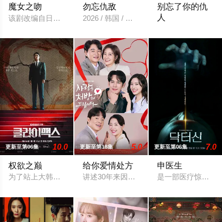
魔女之吻
勿忘仇敌
别忘了你的仇
人
该剧改编自日本富士电视台播出的《冰之世界》，讲述了保险公
2026 / 韩国 / 黄俊秀,李在恩
After breaking a cl
10.0
5.0
7.0
更新至第06集
更新至第18集
更新至第06集
权欲之巅
给你爱情处方
申医生
为了站上大韩民国的权力之巅，投身权力卡特尔(译注:检察官体系
讲述30年来因恶缘而交织在一起的两家人
是一部医疗惊悚剧