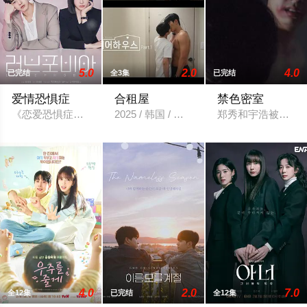
5.0
2.0
4.0
已完结
全3集
已完结
爱情恐惧症
合租屋
禁色密室
《恋爱恐惧症》（韩语：러브포비아，英语：Lovephobia）是韩国
2025 / 韩国 / 韩国剧
郑秀和宇浩被囚禁
4.0
2.0
7.0
全12集
已完结
全12集