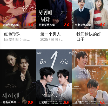
10.0
2.0
5.0
更新至第25集
更新至第75集
更新至第03集
红色珍珠
第一个男人
我们愉快的好
日子
[스포티비뉴스=강효진 기자] 배우 박진희가 본격 컴백 활동에 나선다
2025 / 韩国 / 咸恩静,尹善宇,朴健一,吴贤庆
2026 / 韩国 /
8.0
9.0
6.0
更新至10集
已完结
全8集