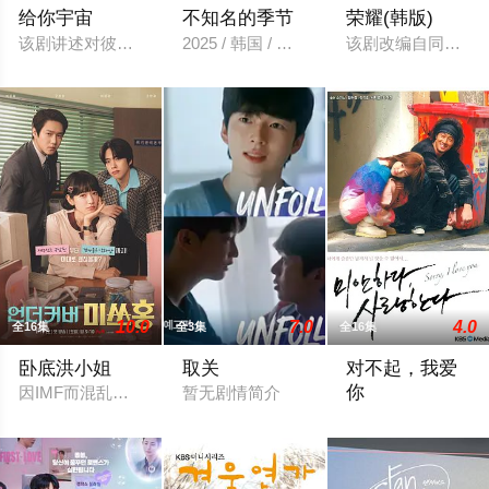
给你宇宙
不知名的季节
荣耀(韩版)
该剧讲述对彼此充满误会的亲家男女抚养侄子宇宙一起成长的故
2025 / 韩国 / 剧情,同性,韩国剧
该剧改编自同名瑞典
10.0
7.0
4.0
全16集
全3集
全16集
卧底洪小姐
取关
对不起，我爱
你
因IMF而混乱的90年代末，锲而不舍的调查员洪金宝（朴信惠 饰
暂无剧情简介
韩国男孩武赫（苏