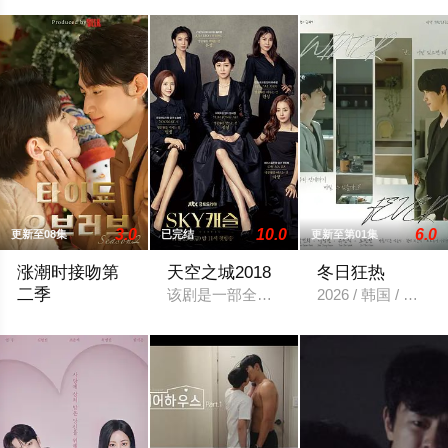
3.0
10.0
6.0
更新至08集
已完结
更新至第01集
涨潮时接吻第
天空之城2018
冬日狂热
二季
该剧是一部全新的黑色喜剧，天空之城为一
2026 / 韩国 / 短
暂无剧情简介