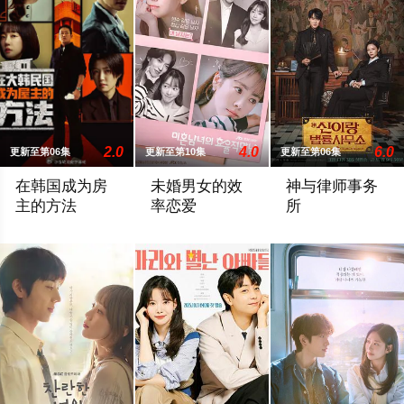
2.0
4.0
6.0
更新至第06集
更新至第10集
更新至第06集
在韩国成为房
未婚男女的效
神与律师事务
主的方法
率恋爱
所
负债累累的生计型房主，为了保护比生命更珍贵的家人和建筑而
该剧讲述的是下定决心恋爱的女人，在相
该剧讲述能看见鬼