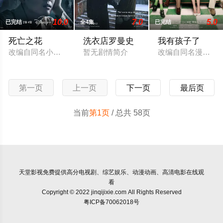
10.0
7.0
5.0
已完结
全4集
已完结
死亡之花
洗衣店罗曼史
我有孩子了
改编自同名小说，讲述了一个以人体实验的名义杀害无数人的连
暂无剧情简介
改编自同名漫画。 
第一页
上一页
下一页
最后页
当前
第1页
/ 总共 58页
天堂影视
免费提供高分电视剧、综艺娱乐、动漫动画、高清电影在线观
看
Copyright © 2022 jinqijixie.com All Rights Reserved
粤ICP备70062018号