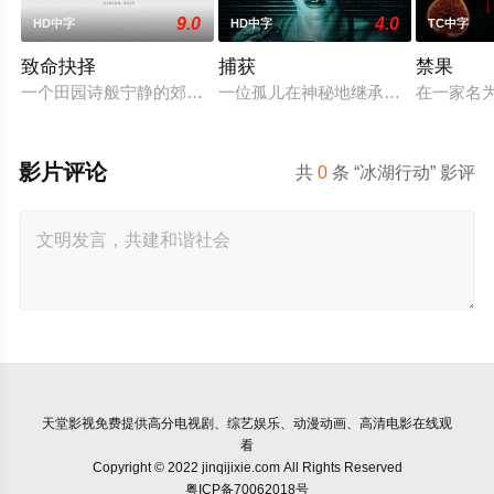
9.0
4.0
HD中字
HD中字
TC中字
致命抉择
捕获
禁果
一个田园诗般宁静的郊区城市突然出现问题，一些暴力与神秘的
一位孤儿在神秘地继承了父母的房子
在一家名为
影片评论
共
0
条 “冰湖行动” 影评
天堂影视
免费提供高分电视剧、综艺娱乐、动漫动画、高清电影在线观
看
Copyright © 2022 jinqijixie.com All Rights Reserved
粤ICP备70062018号