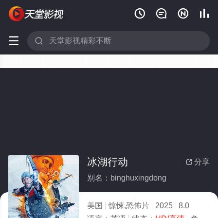






冰湖行动
分享

别名：binghuxingdong
美国
惊悚,恐怖片
2025
8.0