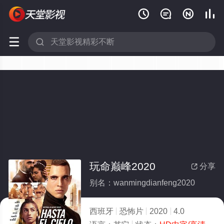






玩命巅峰2020
分享

别名：wanmingdianfeng2020
西班牙
恐怖片
2020
4.0