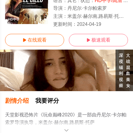
语言：
其它
状态：
HD中字/高清
- 免费在线观看
导演：
丹尼尔·卡尔帕索罗
主演：
米盖尔·赫尔南,路易斯·托萨尔,Fernando,Cayo,Asia,Ortega,César,Mateo
HD中字
更新时间：
2024-04-19
在线观看
极速观看


剧情介绍
我要评分
天堂影视恐怖片《玩命巅峰2020》是一部由丹尼尔·卡尔帕
索罗导演执导，米盖尔·赫尔南,路易斯·托萨
尔,Fernando,Cayo,Asia,Ortega,César,Mateo等演员精彩演
