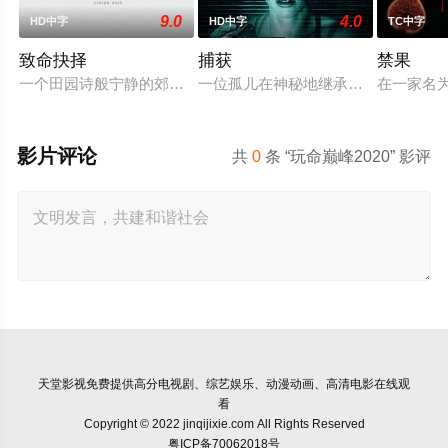
9.0
4.0
HD中字
HD中字
TC中字
致命抉择
捕获
禁果
一个田园诗般宁静的郊区城市突然出现问题，一些暴力与神秘的
一位孤儿在神秘地继承了父母的房子
在一家名为
影片评论
共
0
条 “玩命巅峰2020” 影评
天堂影视
免费提供高分电视剧、综艺娱乐、动漫动画、高清电影在线观
看
Copyright © 2022 jinqijixie.com All Rights Reserved
粤ICP备70062018号