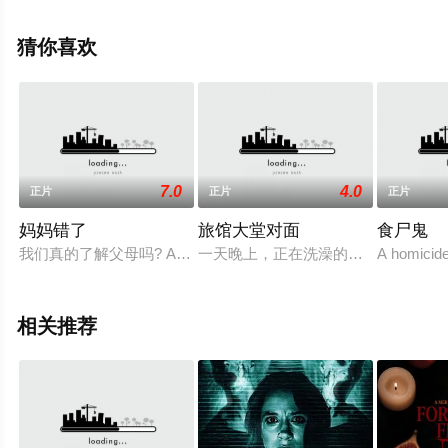
绎的西班牙电影，手机免费观看高清未删减完整版电影大
全就来天堂电影网，更多相关信息可移步至豆瓣电影、电
猜你喜欢
视猫或剧情网等平台了解。
7.0
4.0
正片
正片
正片
妈妈错了
旅馆大堂对面
食尸鬼
我们真的了解父母吗? Anouk, 14岁, 在一个观察实践（实习）
一天晚上，正在洗澡的朱利安（迈克·沃格
A homicide
相关推荐