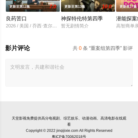
7.0
10.0
更新至第12集
更新至第13集
更新至17集
良药苦口
神探特伦特第四季
潜能探案
2026 / 美国 / 乔西·查尔斯,克莉·奇奇诺,迈克尔·波茨,John,Quilty,卡
暂无剧情简介
高智商单亲
影片评论
共
0
条 “重案组第四季” 影评
天堂影视
免费提供高分电视剧、综艺娱乐、动漫动画、高清电影在线观
看
Copyright © 2022 jinqijixie.com All Rights Reserved
粤ICP备70062018号