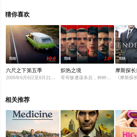
纳·兰瑟姆等演员精彩演绎的美国电视剧，大结局剧情已揭
晓（完结），手机免费观看高清未删减完整版电视剧全集
猜你喜欢
就来天堂电影网，更多相关信息可移步至豆瓣电视剧、电
视猫或剧情网等平台了解。
10.0
1.0
完结
完结
完结
六尺之下第五季
炽热之境
摩斯探长
2005年6月6日至8月21日在HBO播出
哥哥惨遭谋杀后，种种线索将庞乔引
《摩斯探长
相关推荐