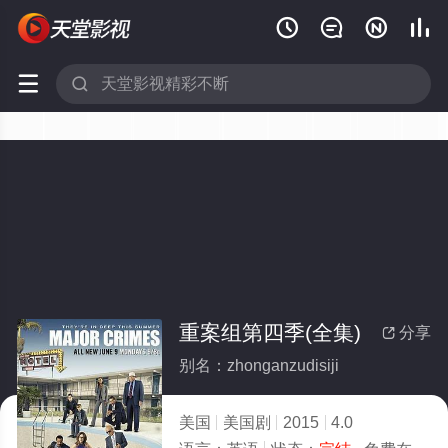






重案组第四季(全集)
分享

别名：zhonganzudisiji
美国
美国剧
2015
4.0