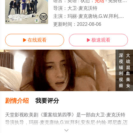
语言：
英语
状态：
完结
- 免费在线观看
导演：
大卫·麦克沃特
主演：
玛丽·麦克唐纳,G.W.拜利,安东尼·约翰·邓尼森,迈克尔·保罗·陈,雷蒙德·克鲁斯,格拉汉姆·帕特里克·马丁,萨
完结/全集
更新时间：
2022-08-06
在线观看
极速观看


剧情介绍
我要评分
天堂影视欧美剧《重案组第四季》是一部由大卫·麦克沃特
导演执导，玛丽·麦克唐纳,G.W.拜利,安东尼·约翰·邓尼森,迈
克尔·保罗·陈,雷蒙德·克鲁斯,格拉汉姆·帕特里克·马丁,萨凡
