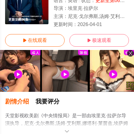
语言：
英语
状态：
更新至第06集
- 
导演：
埃里克·拉萨尔
主演：
尼克·戈尔弗斯,汤姆·艾利斯,娜塔利·莱茵兹,埃萨姆·费里斯,罗伊·舒勒,雷纳尔多·特罗亚,Prosper·Bel
更新至第06集
更新时间：
2026-04-01
在线观看
极速观看


剧情介绍
我要评分
天堂影视欧美剧《中央情报局》是一部由埃里克·拉萨尔导
演执导，尼克·戈尔弗斯,汤姆·艾利斯,娜塔利·莱茵兹,埃萨姆
·费里斯,罗伊·舒勒,雷纳尔多·特罗亚,Prosper·Bellizia等演员
