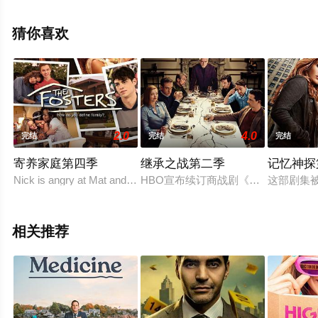
精彩演绎的美国电视剧，手机免费观看高清未删减完整版
电视剧全集就来天堂电影网，更多相关信息可移步至豆瓣
猜你喜欢
电视剧、电视猫或剧情网等平台了解。
2.0
4.0
完结
完结
完结
寄养家庭第四季
继承之战第二季
记忆神探
Nick is angry at Mat and decides to start s
HBO宣布续订商战剧《继承人》第2季
这部剧集被
相关推荐