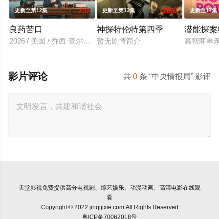
7.0
10.0
更新至第12集
更新至第13集
更新至17集
良药苦口
神探特伦特第四季
潜能探案
2026 / 美国 / 乔西·查尔斯,克莉·奇奇诺,迈克尔·波茨,John,Quilty,卡
暂无剧情简介
高智商单亲
影片评论
共
0
条 “中央情报局” 影评
天堂影视
免费提供高分电视剧、综艺娱乐、动漫动画、高清电影在线观
看
Copyright © 2022 jinqijixie.com All Rights Reserved
粤ICP备70062018号