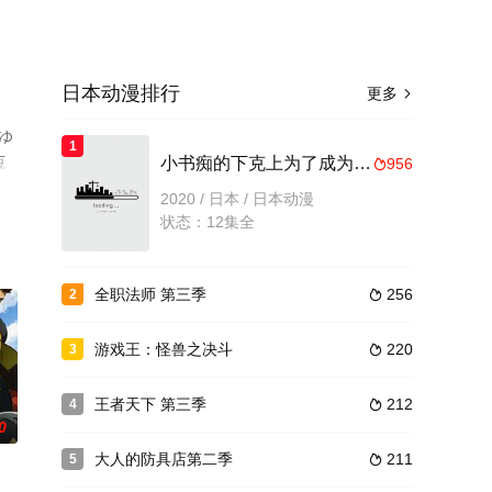
日本动漫排行
更多

ゆ
1
豆
小书痴的下克上为了成为图书管理员不择手段！第二季
956

2020 / 日本 / 日本动漫
状态：12集全
全职法师 第三季
256
2

游戏王：怪兽之决斗
220
3

王者天下 第三季
212
4

0
大人的防具店第二季
211
5
