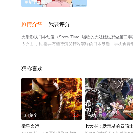
更新至08集
剧情介绍
我要评分
天堂影视日本动漫《Show Time! 唱歌的大姐姐也想做第
うきまりも,樱井有栖等演员精彩演绎的日本动漫，手机免费
瓣动漫、电视猫或剧情网等平台了解。
猜你喜欢
24集全
7.0
完结
拳皇命运
七大罪：默示录的四骑