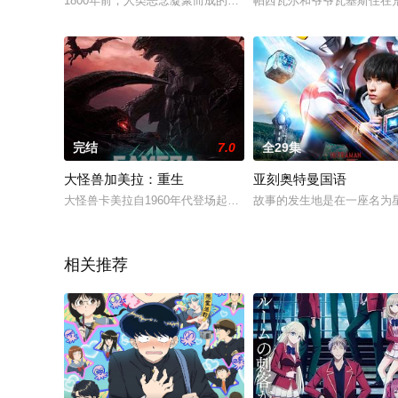
1800年前，人类恶念凝聚而成的怪物—八歧大蛇肆虐人间，被以
帕西瓦尔和爷爷瓦基斯住在荒
完结
7.0
全29集
大怪兽加美拉：重生
亚刻奥特曼国语
大怪兽卡美拉自1960年代登场起，便掳获全球怪兽迷的心。全新
故事的发生地是在一座名为
相关推荐