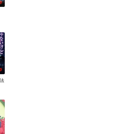
0
金玛丽亚（昵称：咪咪），虽
0
法
根绮,茅野爱衣,日高里菜,中原麻衣
却已放弃的平凡大学生。然而这样的他，却暗地里穿着扮成欧尔麦