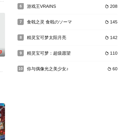
宝石“绀青之拳”。 当
志总一朗,大川透,关智一,置鲇龙太郎,石田彰,立木文彦,森川智之,玄田哲章
游戏王VRAINS
208
6

食戟之灵 食戟のソーマ
145
7

精灵宝可梦太阳月亮
142
8

0
精灵宝可梦：超级愿望
110
9

你与偶像光之美少女♪
60
10

开。过去人类为了躲避外星人
标是谜样组织Raven隐藏起来的宝物，而它的线索是一幅画