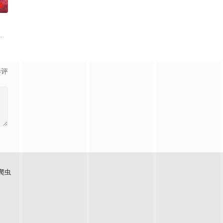
0
外的缇亚拉萝丝。 “这不是我玩的乙女游戏吗！”在剧情结束
影评
爬虫