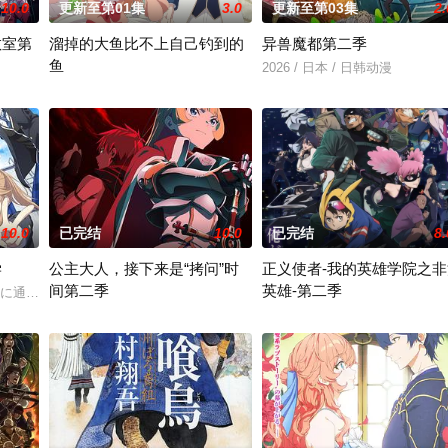
10.0
更新至第01集
3.0
更新至第03集
2.
教室第
溜掉的大鱼比不上自己钓到的
异兽魔都第二季
鱼
示好却常常失败。上素描课，广
2026 / 日本 / 日韩动漫
云集的D班的绫小路清隆和他的同学们在学校里挣扎求生的故事。在T
这一切，始于突如其来的退婚……出身武道名门安诺瓦兹公爵家的千
10.0
已完结
10.0
已完结
8.
学
公主大人，接下来是“拷问”时
正义使者-我的英雄学院之非
间第二季
英雄-第二季
校に通う千歳朔。勉強、運動、コミュ力すべてがハイレベルで、良く
上不下的魔族——魔王部下。某天
2026 / 日本 / 白石晴香,小林亲弘,伊藤静,永濑安奈,井上穗乃花,山
灰回航一是个有过英雄梦，现在