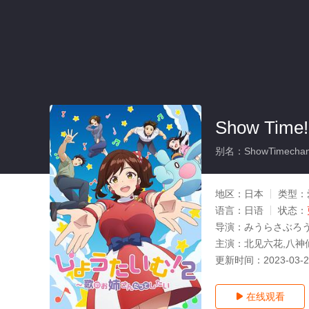
Show T
别名：ShowTimechangge
地区：
日本
类型：
语言：
日语
状态：
导演：
みうらさぶろ
主演：
北见六花,八神
更新时间：
2023-03-
在线观看
