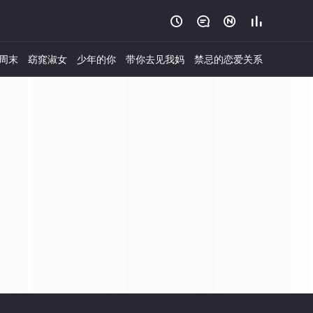




周末
窈窕淑女
少年的你
带你去见我妈
禁忌的恋爱关系