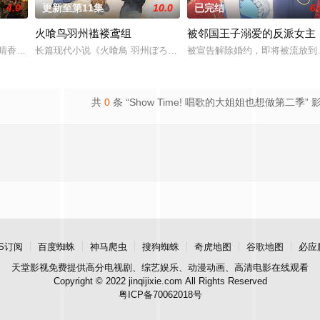
4.0
更新至第11集
10.0
已完结
6.
火喰鸟羽州褴褛鸢组
被邻国王子溺爱的反派女主
福嗣,泽城千春,古贺葵,樫井笙人,子
白石晴香,伊藤健太郎
长篇现代小说《火喰鳥 羽州ぼろ鳶組》动画化决定！
被宣告解除婚约，即将被流放到国
共
0
条 “Show Time! 唱歌的大姐姐也想做第二季” 
S订阅
百度蜘蛛
神马爬虫
搜狗蜘蛛
奇虎地图
谷歌地图
必应
天堂影视
免费提供高分电视剧、综艺娱乐、动漫动画、高清电影在线观看
Copyright © 2022 jinqijixie.com All Rights Reserved
粤ICP备70062018号