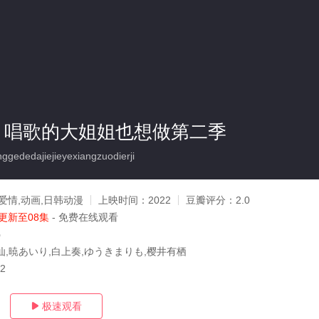
ime! 唱歌的大姐姐也想做第二季
dedajiejieyexiangzuodierji
爱情,动画,日韩动漫
上映时间：
2022
豆瓣评分：
2.0
更新至08集
- 免费在线观看
う
仙,暁あいり,白上奏,ゆうきまりも,樱井有栖
22
极速观看
