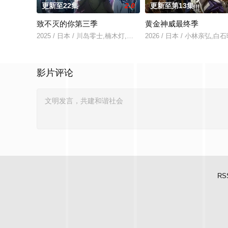
更新至22集
2.0
更新至第13集
致不灭的你第三季
黄金神威最终季
2025 / 日本 / 川岛零士,楠木灯,花守由美里,潘惠美,内田彩,落合
2026 / 日本 / 小林亲弘,
影片评论
RS