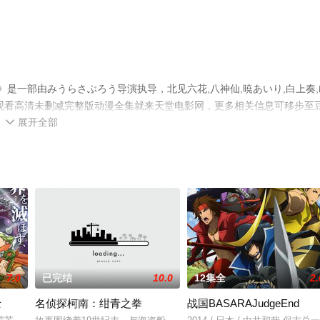
二季》是一部由みうらさぶろう导演执导，北见六花,八神仙,暁あいり,白上奏,
观看高清未删减完整版动漫全集就来天堂电影网，更多相关信息可移步至
展开全部

7.0
已完结
10.0
12集全
2.
士
名侦探柯南：绀青之拳
战国BASARAJudgeEnd