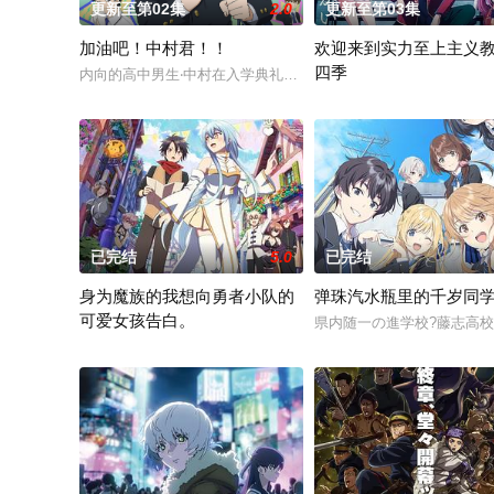
更新至第02集
2.0
更新至第03集
加油吧！中村君！！
欢迎来到实力至上主义
四季
内向的高中男生‧中村在入学典礼一眼爱上同班的广濑，鼓起勇气
故事讲述了被分到问题学生
已完结
5.0
已完结
身为魔族的我想向勇者小队的
弹珠汽水瓶里的千岁同
可爱女孩告白。
県内随一の進学校?藤志高
阳希转生到了异世界。可既不是勇者也不是魔王，偏偏成了个不