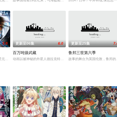
草薙家族为首的武术家们用三
芜的边境之地，过着悠闲的生活。帕西瓦尔快满 16 之时，爷爷
故事围绕着19世纪末，与海盗船一同沉入新加坡海域的世界上最大的蓝
2014 / 日本 / 中井和哉,保
5.0
更新至06集
6.0
更新至25集
7.
百万吨级武藏
鲁邦三世第六季
系列动画片一共六集，且看卡
星元市的小城市。在市内的狮子尾山上，耸立着一个闪耀着彩色光芒的
动画以被神秘的外星人德拉克特毁灭了几乎所有人类的地球为舞台展
故事的舞台为英国伦敦，鲁邦的目