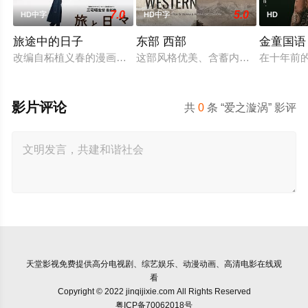
7.0
5.0
HD中字
HD中字
HD
旅途中的日子
东部 西部
金童国语
改编自柘植义春的漫画《海边的抒景》《混沌洞的笨先生》，讲
这部风格优美、含蓄内敛的西部片讲
在十年前
影片评论
共
0
条 “爱之漩涡” 影评
天堂影视
免费提供高分电视剧、综艺娱乐、动漫动画、高清电影在线观
看
Copyright © 2022 jinqijixie.com All Rights Reserved
粤ICP备70062018号