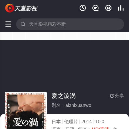






爱之漩涡
分享

别名：aizhixuanwo
日本
伦理片
2014
10.0