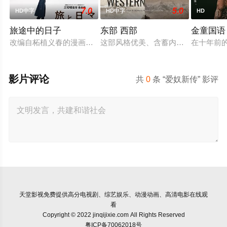
7.0
5.0
HD中字
HD中字
HD
旅途中的日子
东部 西部
金童国语
改编自柘植义春的漫画《海边的抒景》《混沌洞的笨先生》，讲
这部风格优美、含蓄内敛的西部片讲
在十年前
影片评论
共
0
条 “爱奴新传” 影评
天堂影视
免费提供高分电视剧、综艺娱乐、动漫动画、高清电影在线观
看
Copyright © 2022 jinqijixie.com All Rights Reserved
粤ICP备70062018号