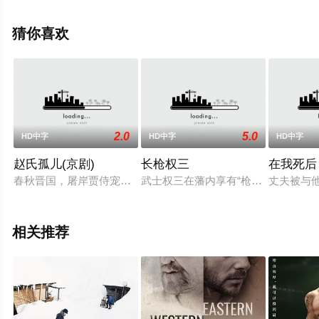
电影网，更多相关信息可移步至豆瓣电影、电视猫或剧情
网等平台了解。
猜你喜欢
2.0
5.0
HD中字
HD中字
HD中字
赵氏孤儿(京剧)
长枪权三
在我死后
春秋晋国，屠岸贾侍宠杀害赵盾与全家三百余口。赵盾儿媳庄姬
武士权三在藩内享有“枪圣”的威名，
丈夫被与
相关推荐