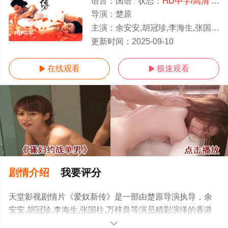
语言：
国语
状态：
HD中字/高清
- 免费在线观看
导演：
楚原
主演：
余安安,胡冠珍,李海生,张国柱,万梓良
HD中字
更新时间：
2025-09-10
在线观看
极速观看


剧情介绍
我要评分
天堂影视剧情片《爱奴新传》是一部由楚原导演执导，余
安安,胡冠珍,李海生,张国柱,万梓良等演员精彩演绎的香港
电影，手机免费观看高清未删减完整版电影大全就来天堂
