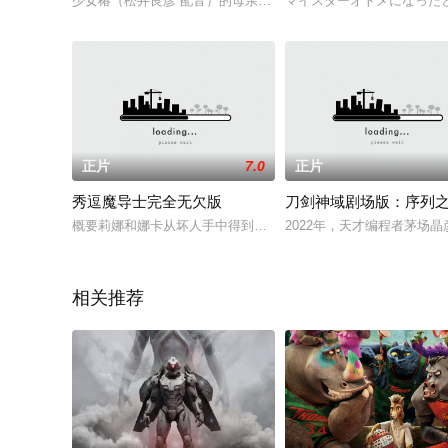
少女椿（松井良彦 配音）的母亲死于重病，没有亲戚愿意收留这
マイスターオトメになった
正片
7.0
正片
秀逗魔导士完全无欠版
刀剑神域剧场版：序列
概要莉娜和娜卡从坏人手中得到一张票，便前往了温泉迷们的朝
2022年，天才编程者茅场晶
相关推荐