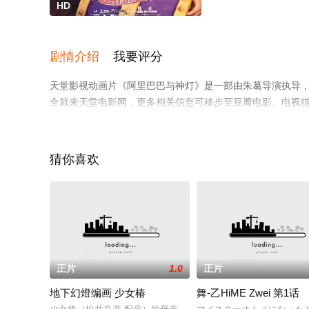
HD
剧情介绍
我要评分
天堂影视动画片《阿里巴巴与神灯》是一部由朱葛导演执导
全就来天堂电影网，更多相关信息可移步至豆瓣电影、电视
猜你喜欢
正片
1.0
正片
地下幻燈编画 少女椿
舞-乙HiME Zwei 第1话