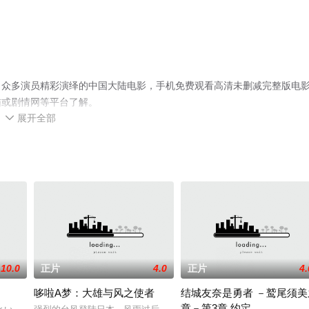
，众多演员精彩演绎的中国大陆电影，手机免费观看高清未删减完整版电
猫或剧情网等平台了解。
展开全部

10.0
正片
4.0
正片
4.
哆啦A梦：大雄与风之使者
结城友奈是勇者 －鹫尾须美
章－第3章 约定