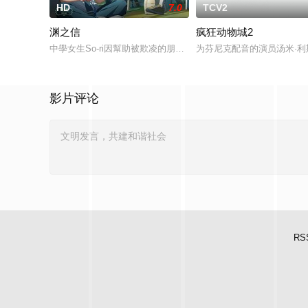
HD
7.0
TCV2
渊之信
疯狂动物城2
中學女生So-ri因幫助被欺凌的朋友而同被排擠，每天在孤獨與自
为芬尼克配音的演员汤米·利
影片评论
RS