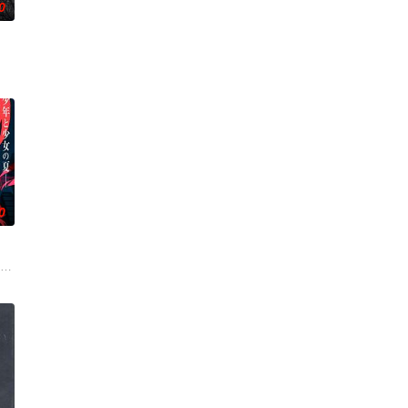
0
踏上征途，却以失败收场。当
画 制作决定。庵野秀明担任企划・脚本・总监修，浅野直之担任
0
外连连的惊险闹
井泽诗织,楠木灯,坂田将吾,菲鲁兹·蓝,高桥花林,花江夏树,内田夕夜,内田