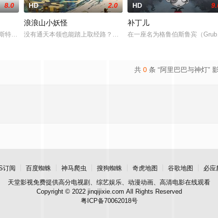
8.0
HD
2.0
HD
9.
浪浪山小妖怪
补丁儿
我懷疑中拉扯。她寄望轉校
斯特透露，[迪士尼]正在计划拍摄《#疯狂动物城#》续集。
没有通天本领也能踏上取经路？小猪妖决定离开浪浪山，和蛤蟆精、
在一座名为格鲁伯斯鲁宾（Grubb
共
0
条 “阿里巴巴与神灯” 
S订阅
百度蜘蛛
神马爬虫
搜狗蜘蛛
奇虎地图
谷歌地图
必应
天堂影视
免费提供高分电视剧、综艺娱乐、动漫动画、高清电影在线观看
Copyright © 2022 jinqijixie.com All Rights Reserved
粤ICP备70062018号