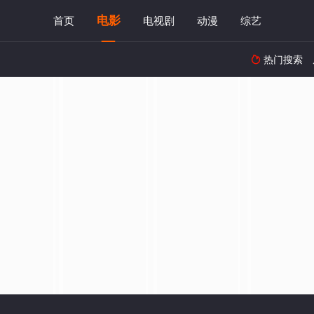
电影
首页
电视剧
动漫
综艺
热门搜索
