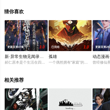
揭晓（1-12全集），手机免费观看高清未删减完整版动漫
全集就来天堂电影网，更多相关信息可移步至豆瓣动漫、
猜你喜欢
电视猫或剧情网等平台了解。
3.0
1.0
更新至第07集
已完结
更新至第28
新·异常生物见闻录：序
孤雄
动态漫画
郝仁原本是个生活在四线小城，靠着出租老宅的微薄租金度日的
一个偶然拥有“家庭”的杀手，在经历
曾经修仙
相关推荐