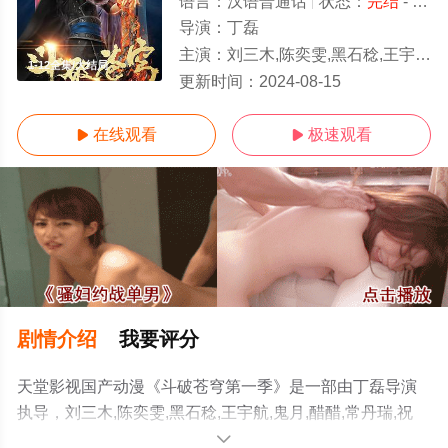
语言：
汉语普通话
状态：
完结
- 免费在线观看
导演：
丁磊
主演：
刘三木,陈奕雯,黑石稔,王宇航,鬼月,醋醋,常丹瑞,祝俊,杜晴晴
1-12全集/大结局
更新时间：
2024-08-15
在线观看
极速观看


剧情介绍
我要评分
天堂影视国产动漫《斗破苍穹第一季》是一部由丁磊导演
执导，刘三木,陈奕雯,黑石稔,王宇航,鬼月,醋醋,常丹瑞,祝
俊,杜晴晴等演员精彩演绎的中国大陆动漫，大结局剧情已
