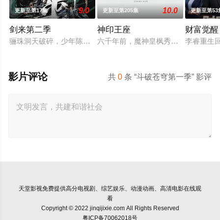
9.0
10.0
更新至第17集
更新至第205集
更新至第53
剑来第二季
神印王座
财富觉醒
骊珠洞天破碎，少年陈平安肩负重任，护送李宝瓶等人前往大隋
六千年前，魔神皇枫秀与七十二根魔
李睿重生
影片评论
共
0
条 “斗破苍穹第一季” 影评
天堂影视
免费提供高分电视剧、综艺娱乐、动漫动画、高清电影在线观
看
Copyright © 2022 jinqijixie.com All Rights Reserved
粤ICP备70062018号