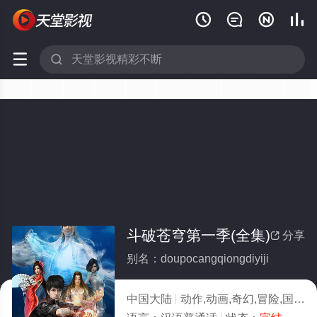






斗破苍穹第一季(全集)
分享

别名：doupocangqiongdiyiji
中国大陆
动作,动画,奇幻,冒险,国产动漫