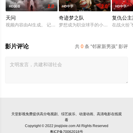
1.0
3.0
HD国语
HD中字
HD中字
天问
奇迹梦之队
复仇公主
视频内容由AI生成。 记忆是可靠的吗？痛苦是真实的吗？ 凌墨对
梦想成为职业球手的小山羊威尔，虽
在战火纷
影片评论
共
0
条 “邻家新男孩” 影评
天堂影视
免费提供高分电视剧、综艺娱乐、动漫动画、高清电影在线观
看
Copyright © 2022 jinqijixie.com All Rights Reserved
粤ICP备70062018号