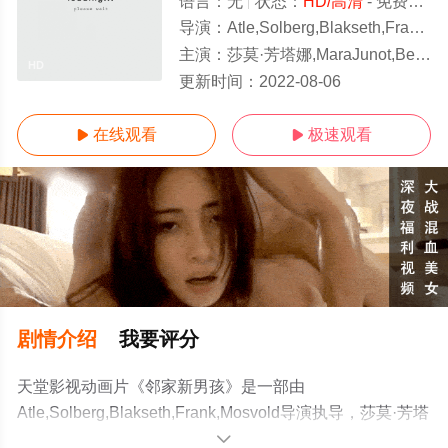
语言：
无
状态：
HD/高清
- 免费在线观看
导演：
Atle,Solberg,Blakseth,Frank,Mosvold
主演：
莎莫·芳塔娜,MaraJunot,BenjaminPlessala,比约恩·桑德奎斯特,加德·B·艾兹沃尔德,He
HD
更新时间：
2022-08-06
在线观看
极速观看


剧情介绍
我要评分
天堂影视动画片《邻家新男孩》是一部由
Atle,Solberg,Blakseth,Frank,Mosvold导演执导，莎莫·芳塔
娜,MaraJunot,BenjaminPlessala,比约恩·桑德奎斯特,加德
