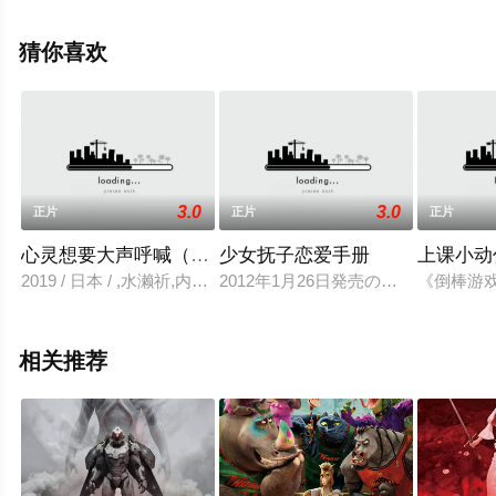
·B·艾兹沃尔德,HegeSchyen等演员精彩演绎的挪威电影，
手机免费观看高清未删减完整版电影大全就来天堂电影
猜你喜欢
网，更多相关信息可移步至豆瓣电影、电视猫或剧情网等
平台了解。
3.0
3.0
正片
正片
正片
心灵想要大声呼喊（2015）
少女抚子恋爱手册
上课小动
2019 / 日本 / ,水濑祈,内山昂辉,雨宫天,细谷佳正,村田太志
2012年1月26日発売の第2巻同梱
《倒棒游
相关推荐