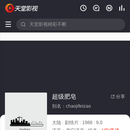






超级肥皂
分享

别名：chaojifeizao
大陆
剧情片
1986
9.0